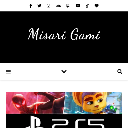
Misari Gami