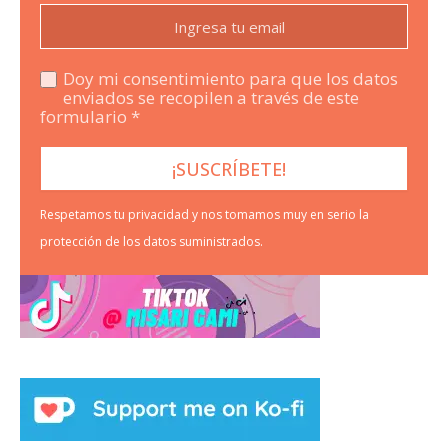
Doy mi consentimiento para que los datos
enviados se recopilen a través de este
formulario *
Respetamos tu privacidad y nos tomamos muy en serio la
protección de los datos suministrados.