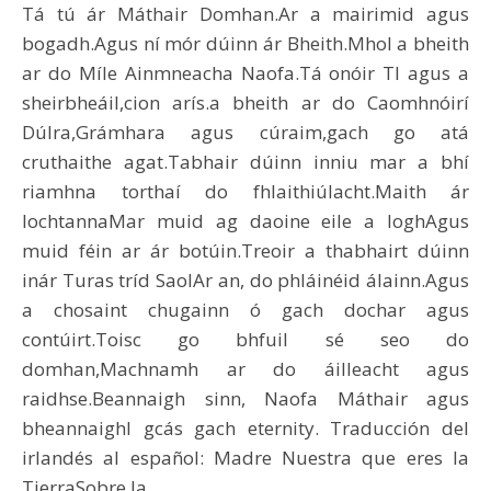
Tá tú ár Máthair Domhan.Ar a mairimid agus
bogadh.Agus ní mór dúinn ár Bheith.Mhol a bheith
ar do Míle Ainmneacha Naofa.Tá onóir TI agus a
sheirbheáil,cion arís.a bheith ar do Caomhnóirí
Dúlra,Grámhara agus cúraim,gach go atá
cruthaithe agat.Tabhair dúinn inniu mar a bhí
riamhna torthaí do fhlaithiúlacht.Maith ár
lochtannaMar muid ag daoine eile a loghAgus
muid féin ar ár botúin.Treoir a thabhairt dúinn
inár Turas tríd SaolAr an, do phláinéid álainn.Agus
a chosaint chugainn ó gach dochar agus
contúirt.Toisc go bhfuil sé seo do
domhan,Machnamh ar do áilleacht agus
raidhse.Beannaigh sinn, Naofa Máthair agus
bheannaighI gcás gach eternity. Traducción del
irlandés al español: Madre Nuestra que eres la
TierraSobre la…