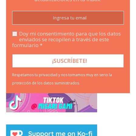
Doy mi consentimiento para que los datos
enviados se recopilen a través de este
formulario *
Respetamos tu privacidad y nos tomamos muy en serio la
protección de los datos suministrados.