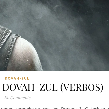
DOVAH-ZUL
DOVAH-ZUL (VERBOS)
No Comments
 poder comunicarte con los Dragones? ¡O incluso s