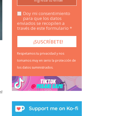
Doy mi consentimiento
para que los datos
enviados se recopilen a
través de este formulario *
Respetamos tu privacidad y nos
tomamos muy en serio la protección de
los datos suministrados.
m!