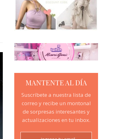
MANTENTE AL DÍA
Suscríbete a nuestra lista de
correo y recibe un montonal
de sorpresas interesantes y
actualizaciones en tu inbox.