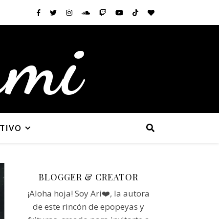
ami
TIVO
BLOGGER & CREATOR
¡Aloha hoja! Soy Ari❤️, la autora
de este rincón de epopeyas y