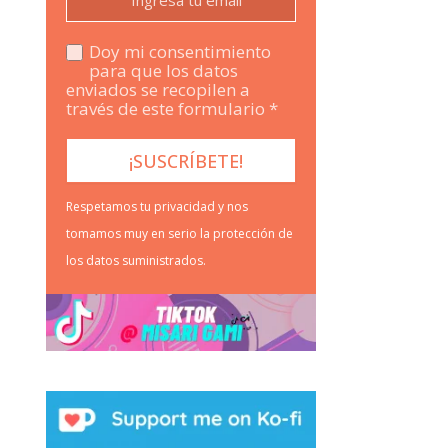
Doy mi consentimiento
para que los datos
enviados se recopilen a
través de este formulario *
Respetamos tu privacidad y nos
tomamos muy en serio la protección de
los datos suministrados.