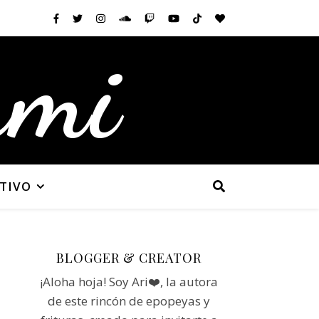
ami
TIVO
BLOGGER & CREATOR
¡Aloha hoja! Soy Ari❤️, la autora
de este rincón de epopeyas y