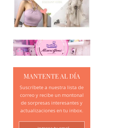
MANTENTE AL DÍA
Suscríbete a nuestra lista de
correo y recibe un montonal
de sorpresas interesantes y
actualizaciones en tu inbox.