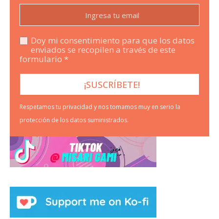
Doy mi consentimiento para que los datos
enviados se recopilen a través de este
formulario *
Respetamos tu privacidad y nos tomamos muy en serio la
protección de los datos suministrados.