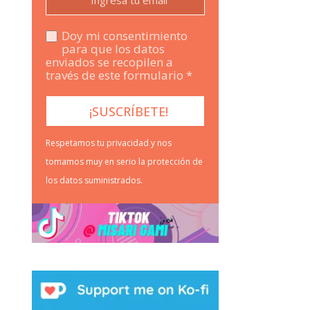
Doy mi consentimiento
para que los datos
enviados se recopilen a
través de este formulario *
Respetamos tu privacidad y nos
tomamos muy en serio la protección de
los datos suministrados.