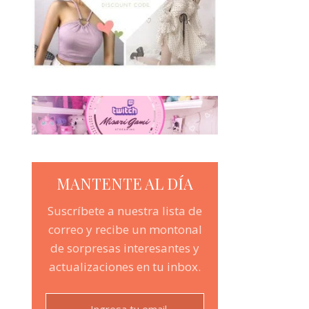
MANTENTE AL DÍA
Suscríbete a nuestra lista de
correo y recibe un montonal
de sorpresas interesantes y
actualizaciones en tu inbox.