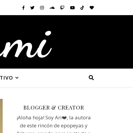
ami
TIVO
BLOGGER & CREATOR
¡Aloha hoja! Soy Ari❤️, la autora
de este rincón de epopeyas y