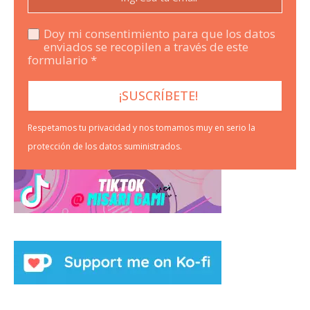
Doy mi consentimiento para que los datos
enviados se recopilen a través de este
formulario *
Respetamos tu privacidad y nos tomamos muy en serio la
protección de los datos suministrados.