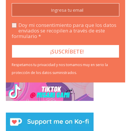
Doy mi consentimiento para que los datos
enviados se recopilen a través de este
formulario *
Respetamos tu privacidad y nos tomamos muy en serio la
protección de los datos suministrados.