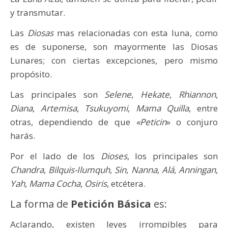
y transmutar.
Las
Diosas
mas relacionadas con esta luna, como
es de suponerse, son mayormente las Diosas
Lunares; con ciertas excepciones, pero mismo
propósito.
Las principales son
Selene
,
Hekate
,
Rhiannon
,
Diana
,
Artemisa
,
Tsukuyomi
,
Mama Quilla
, entre
otras, dependiendo de que
«Peticin
» o conjuro
harás.
Por el lado de los
Dioses
, los principales son
Chandra
,
Bilquis-Ilumquh
,
Sin
,
Nanna
,
Alá
,
Anningan
,
Yah
,
Mama Cocha
,
Osiris
, etcétera.
La forma de
Petición Básica
es:
Aclarando, existen leyes irrompibles para