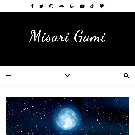
Misari Gami