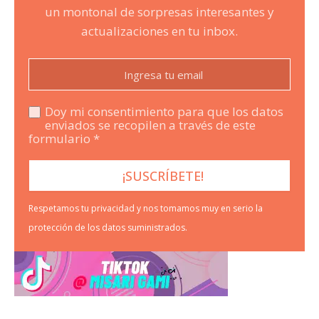
un montonal de sorpresas interesantes y
actualizaciones en tu inbox.
Doy mi consentimiento para que los datos
enviados se recopilen a través de este
formulario *
Respetamos tu privacidad y nos tomamos muy en serio la
protección de los datos suministrados.