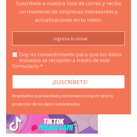
Suscríbete a nuestra lista de correo y recibe
un montonal de sorpresas interesantes y
actualizaciones en tu inbox.
Doy mi consentimiento para que los datos
enviados se recopilen a través de este
formulario *
Respetamos tu privacidad y nos tomamos muy en serio la
protección de los datos suministrados.